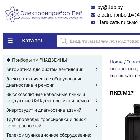
by@1ep.by
electronpribor.by
Написать письмо
Каталог
Приборы тм "НАДЗЕЙНЫ"
Home
/
Элект
скоростных,
Автоматика для систем вентиляции
выключател
Электротехническое оборудование:
диагностика и ремонт
ПКВ/М17 —
Высоковольтные кабельные линии и
воздушные ЛЭП: диагностика и ремонт
Энергоаудит и диагностика зданий
Трубопроводы: трассировка и поиск
неисправностей
Телекоммуникационное оборудование: